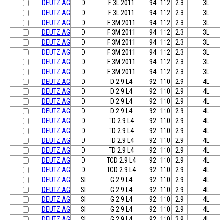
DEUTZ AG
D
F 3L 2011
94
112
2.3
3L
DEUTZ AG
D
F 3L 2011
94
112
2.3
3L
DEUTZ AG
D
F 3M 2011
94
112
2.3
3L
DEUTZ AG
D
F 3M 2011
94
112
2.3
3L
DEUTZ AG
D
F 3M 2011
94
112
2.3
3L
DEUTZ AG
D
F 3M 2011
94
112
2.3
3L
DEUTZ AG
D
F 3M 2011
94
112
2.3
3L
DEUTZ AG
D
F 3M 2011
94
112
2.3
3L
DEUTZ AG
D
D 2.9 L4
92
110
2.9
4L
DEUTZ AG
D
D 2.9 L4
92
110
2.9
4L
DEUTZ AG
D
D 2.9 L4
92
110
2.9
4L
DEUTZ AG
D
D 2.9 L4
92
110
2.9
4L
DEUTZ AG
D
TD 2.9 L4
92
110
2.9
4L
DEUTZ AG
D
TD 2.9 L4
92
110
2.9
4L
DEUTZ AG
D
TD 2.9 L4
92
110
2.9
4L
DEUTZ AG
D
TD 2.9 L4
92
110
2.9
4L
DEUTZ AG
D
TCD 2.9 L4
92
110
2.9
4L
DEUTZ AG
D
TCD 2.9 L4
92
110
2.9
4L
DEUTZ AG
SI
G 2.9 L4
92
110
2.9
4L
DEUTZ AG
SI
G 2.9 L4
92
110
2.9
4L
DEUTZ AG
SI
G 2.9 L4
92
110
2.9
4L
DEUTZ AG
SI
G 2.9 L4
92
110
2.9
4L
DEUTZ AG
SI
G 2.9 L4
92
110
2.9
4L