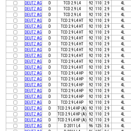
DEUTZ AG
D
TCD 2.9 L4
92
110
2.9
4L
DEUTZ AG
D
TCD 2.9 L4
92
110
2.9
4L
DEUTZ AG
D
TCD 2.9 L4
92
110
2.9
4L
DEUTZ AG
D
TCD 2.9 L4 HT
92
110
2.9
4L
DEUTZ AG
D
TCD 2.9 L4 HT
92
110
2.9
4L
DEUTZ AG
D
TCD 2.9 L4 HT
92
110
2.9
4L
DEUTZ AG
D
TCD 2.9 L4 HT
92
110
2.9
4L
DEUTZ AG
D
TCD 2.9 L4 HT
92
110
2.9
4L
DEUTZ AG
D
TCD 2.9 L4 HT
92
110
2.9
4L
DEUTZ AG
D
TCD 2.9 L4 HT
92
110
2.9
4L
DEUTZ AG
D
TCD 2.9 L4 HT
92
110
2.9
4L
DEUTZ AG
D
TCD 2.9 L4 HT
92
110
2.9
4L
DEUTZ AG
D
TCD 2.9 L4 HP
92
110
2.9
4L
DEUTZ AG
D
TCD 2.9 L4 HP
92
110
2.9
4L
DEUTZ AG
D
TCD 2.9 L4 HP
92
110
2.9
4L
DEUTZ AG
D
TCD 2.9 L4 HP
92
110
2.9
4L
DEUTZ AG
D
TCD 2.9 L4 HP
92
110
2.9
4L
DEUTZ AG
D
TCD 2.9 L4 HP
92
110
2.9
4L
DEUTZ AG
D
TCD 2.9 L4 HP (A)
92
110
2.9
4L
DEUTZ AG
D
TCD 2.9 L4 HP (A)
92
110
2.9
4L
DEUTZ AG
D
TCD 2.9 L4 HP (A)
92
110
2.9
4L
DEUTZ AG
D
D 2011 L4
96
125
3.6
4L