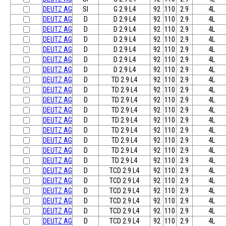
DEUTZ AG
SI
G 2.9 L4
92
110
2.9
4L
DEUTZ AG
D
D 2.9 L4
92
110
2.9
4L
DEUTZ AG
D
D 2.9 L4
92
110
2.9
4L
DEUTZ AG
D
D 2.9 L4
92
110
2.9
4L
DEUTZ AG
D
D 2.9 L4
92
110
2.9
4L
DEUTZ AG
D
D 2.9 L4
92
110
2.9
4L
DEUTZ AG
D
D 2.9 L4
92
110
2.9
4L
DEUTZ AG
D
TD 2.9 L4
92
110
2.9
4L
DEUTZ AG
D
TD 2.9 L4
92
110
2.9
4L
DEUTZ AG
D
TD 2.9 L4
92
110
2.9
4L
DEUTZ AG
D
TD 2.9 L4
92
110
2.9
4L
DEUTZ AG
D
TD 2.9 L4
92
110
2.9
4L
DEUTZ AG
D
TD 2.9 L4
92
110
2.9
4L
DEUTZ AG
D
TD 2.9 L4
92
110
2.9
4L
DEUTZ AG
D
TD 2.9 L4
92
110
2.9
4L
DEUTZ AG
D
TD 2.9 L4
92
110
2.9
4L
DEUTZ AG
D
TCD 2.9 L4
92
110
2.9
4L
DEUTZ AG
D
TCD 2.9 L4
92
110
2.9
4L
DEUTZ AG
D
TCD 2.9 L4
92
110
2.9
4L
DEUTZ AG
D
TCD 2.9 L4
92
110
2.9
4L
DEUTZ AG
D
TCD 2.9 L4
92
110
2.9
4L
DEUTZ AG
D
TCD 2.9 L4
92
110
2.9
4L