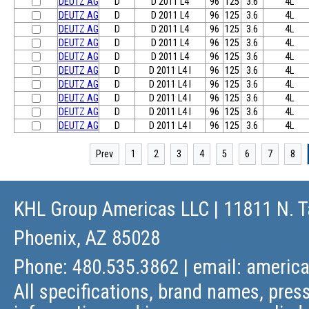
DEUTZ AG
D
D 2011 L4
96
125
3.6
4L
DEUTZ AG
D
D 2011 L4
96
125
3.6
4L
DEUTZ AG
D
D 2011 L4
96
125
3.6
4L
DEUTZ AG
D
D 2011 L4
96
125
3.6
4L
DEUTZ AG
D
D 2011 L4
96
125
3.6
4L
DEUTZ AG
D
D 2011 L4 I
96
125
3.6
4L
DEUTZ AG
D
D 2011 L4 I
96
125
3.6
4L
DEUTZ AG
D
D 2011 L4 I
96
125
3.6
4L
DEUTZ AG
D
D 2011 L4 I
96
125
3.6
4L
DEUTZ AG
D
D 2011 L4 I
96
125
3.6
4L
Prev
1
2
3
4
5
6
7
8
KHL Group Americas LLC
| 11811 N. T
Phoenix, AZ 85028
Phone: 480.535.3862 | email:
americ
All specifications, brand names, press