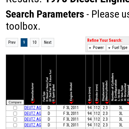
Search Parameters
- Please u
toolbox.
Refine Your Search:
Prev
9
10
Next
Power
Fuel Type
DEUTZ AG
D
F 3L 2011
94
112
2.3
3L
DEUTZ AG
D
F 3L 2011
94
112
2.3
3L
DEUTZ AG
D
F 3L 2011
94
112
2.3
3L
DEUTZ AG
D
F 3L 2011
94
112
2.3
3L